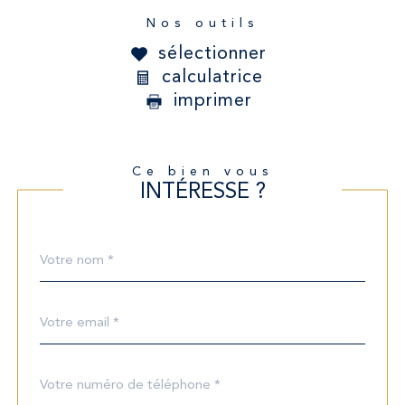
Nos outils
sélectionner
calculatrice
imprimer
Ce bien vous
INTÉRESSE ?
Nom
Fieldset
*
par
défaut
email
*
Téléphone
*