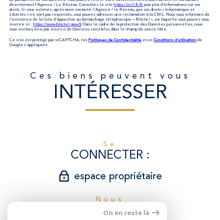
de portabilité de vos données. Vous pouvez retirer votre consentement à tout moment en contactant
directement l’Agence / Le Réseau. Consultez le site
https://cnil.fr/fr
pour plus d’informations sur vos
droits. Si vous estimez, après avoir contacté l'Agence / le Réseau, que vos droits « Informatique et
Libertés » ne sont pas respectés, vous pouvez adresser une réclamation à la CNIL. Nous vous informons de
l’existence de la liste d'opposition au démarchage téléphonique « Bloctel », sur laquelle vous pouvez vous
inscrire ici :
https://www.bloctel.gouv.fr
. Dans le cadre de la protection des Données personnelles, nous
vous invitons à ne pas inscrire de Données sensibles dans le champ de saisie libre.
Politiques de Confidentialité
Conditions d'utilisation
Ce site est protégé par reCAPTCHA, les
et es
de
Google s'appliquent.
Ces biens peuvent vous
INTÉRESSER
se
CONNECTER
espace propriétaire
nous
SUIVRE
On en reste là