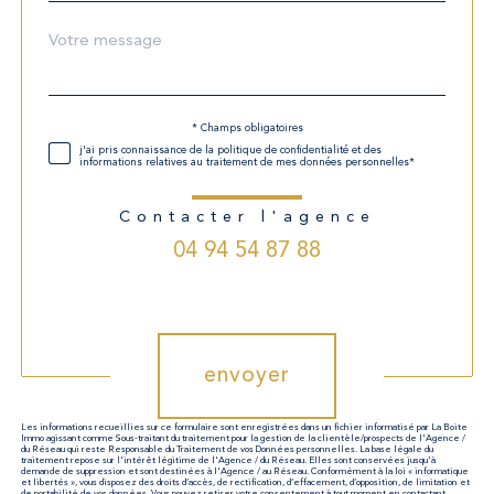
Message
Fieldset
*
par
défaut
* Champs obligatoires
Validation
j'ai pris connaissance de la politique de confidentialité et des
informations relatives au traitement de mes données personnelles*
Contacter l'agence
04 94 54 87 88
Validation
envoyer
Les informations recueillies sur ce formulaire sont enregistrées dans un fichier informatisé par La Boite
Immo agissant comme Sous-traitant du traitement pour la gestion de la clientèle/prospects de l'Agence /
du Réseau qui reste Responsable du Traitement de vos Données personnelles. La base légale du
traitement repose sur l'intérêt légitime de l'Agence / du Réseau. Elles sont conservées jusqu'à
demande de suppression et sont destinées à l'Agence / au Réseau. Conformément à la loi « informatique
et libertés », vous disposez des droits d’accès, de rectification, d’effacement, d’opposition, de limitation et