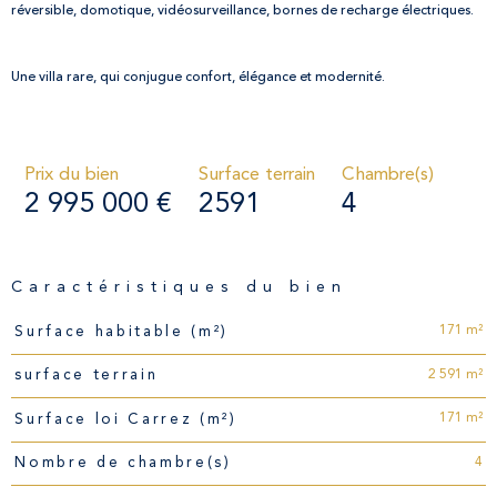
réversible, domotique, vidéosurveillance, bornes de recharge électriques.
Une villa rare, qui conjugue confort, élégance et modernité.
Prix du bien
Surface terrain
Chambre(s)
2 995 000 €
2591
4
Caractéristiques du bien
Caractéristiques
Valeurs
171 m²
Surface habitable (m²)
2 591 m²
surface terrain
171 m²
Surface loi Carrez (m²)
4
Nombre de chambre(s)