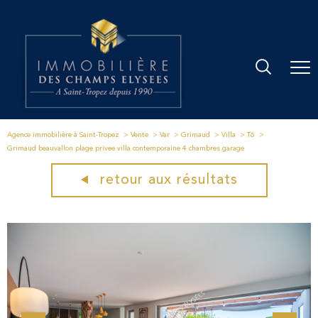
Agence immobilière à Saint-Tropez
Vente
Var
Grimaud
Villa
T6
Grimaud beauvallon plage privee villa contemporaine 4 chambres garage
retour aux résultats