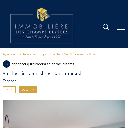
Agence immobilière à Saint-Tropez
Vente
Var
Grimaud
Villa
3
annonce(s) trouvée(s) selon vos critères
Villa à vendre Grimaud
Trier par
Prix
Date