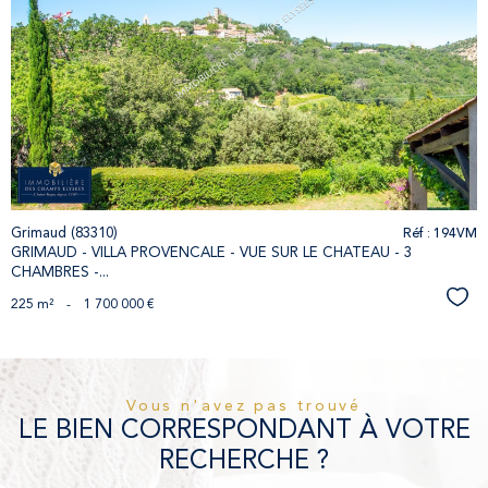
voir le
bien
Réf : 194VM
Grimaud (83310)
GRIMAUD - VILLA PROVENCALE - VUE SUR LE CHATEAU - 3
CHAMBRES -...
Séle
225 m²
-
1 700 000 €
Vous n'avez pas trouvé
LE BIEN CORRESPONDANT À VOTRE
RECHERCHE ?