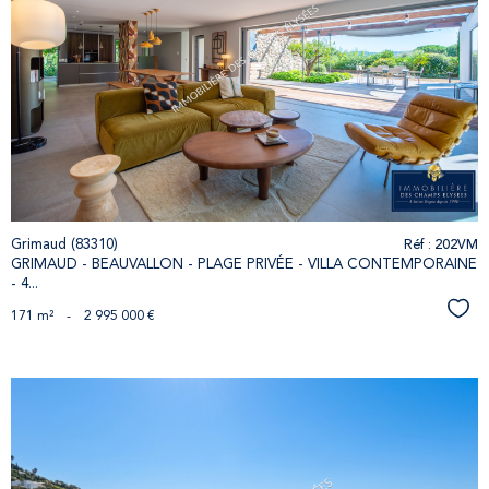
voir le
bien
Réf : 202VM
Grimaud (83310)
GRIMAUD - BEAUVALLON - PLAGE ​PRIVÉE - VILLA CONTEMPORAINE
- 4...
Séle
171 m²
-
2 995 000 €