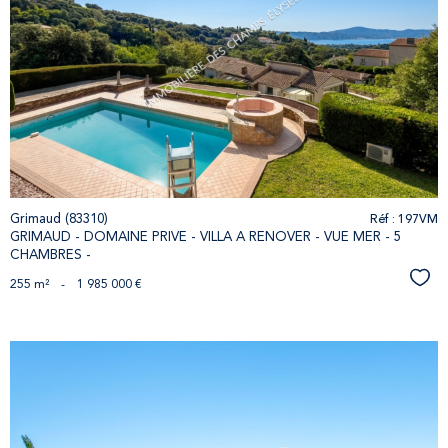
voir le
bien
Réf : 197VM
Grimaud (83310)
GRIMAUD - DOMAINE PRIVE - VILLA A RENOVER - VUE MER - 5
CHAMBRES -
Séle
255 m²
-
1 985 000 €