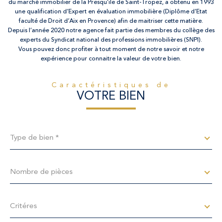
du marché immobilier de la Presqu’ile de Saint-Tropez, a obtenu en 1993
une qualification d’Expert en évaluation immobilière (Diplôme d’Etat
faculté de Droit d’Aix en Provence) afin de maitriser cette matière.
Depuis l’année 2020 notre agence fait partie des membres du collège des
experts du Syndicat national des professions immobilières (SNPI).
Vous pouvez donc profiter à tout moment de notre savoir et notre
expérience pour connaitre la valeur de votre bien.
Caractéristiques de
VOTRE BIEN
Type
de
Type de bien *
bien
*
Nombre
de
Nombre de pièces
pièces
Critéres
Critéres