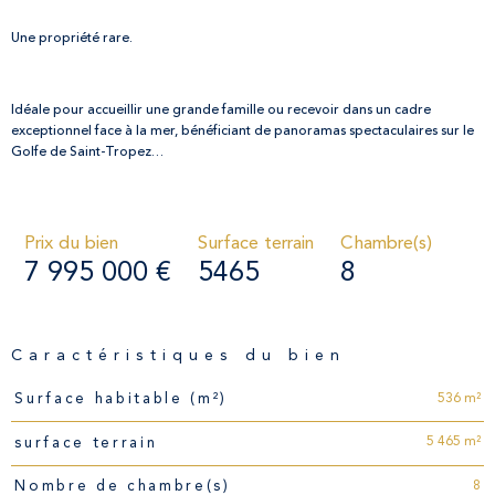
Une propriété rare.
Idéale pour accueillir une grande famille ou recevoir dans un cadre
exceptionnel face à la mer, bénéficiant de panoramas spectaculaires sur le
Golfe de Saint-Tropez…
Prix du bien
Surface terrain
Chambre(s)
7 995 000 €
5465
8
Caractéristiques du bien
Caractéristiques
Valeurs
536 m²
Surface habitable (m²)
5 465 m²
surface terrain
8
Nombre de chambre(s)