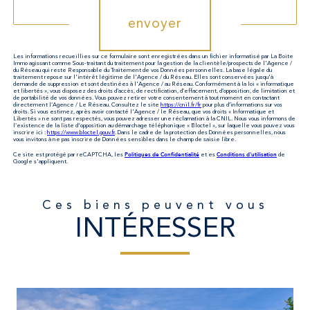
envoyer
Les informations recueillies sur ce formulaire sont enregistrées dans un fichier informatisé par La Boite
Immo agissant comme Sous-traitant du traitement pour la gestion de la clientèle/prospects de l'Agence /
du Réseau qui reste Responsable du Traitement de vos Données personnelles. La base légale du
traitement repose sur l'intérêt légitime de l'Agence / du Réseau. Elles sont conservées jusqu'à
demande de suppression et sont destinées à l'Agence / au Réseau. Conformément à la loi « informatique
et libertés », vous disposez des droits d’accès, de rectification, d’effacement, d’opposition, de limitation et
de portabilité de vos données. Vous pouvez retirer votre consentement à tout moment en contactant
directement l’Agence / Le Réseau. Consultez le site
https://cnil.fr/fr
pour plus d’informations sur vos
droits. Si vous estimez, après avoir contacté l'Agence / le Réseau, que vos droits « Informatique et
Libertés » ne sont pas respectés, vous pouvez adresser une réclamation à la CNIL. Nous vous informons de
l’existence de la liste d'opposition au démarchage téléphonique « Bloctel », sur laquelle vous pouvez vous
inscrire ici :
https://www.bloctel.gouv.fr
. Dans le cadre de la protection des Données personnelles, nous
vous invitons à ne pas inscrire de Données sensibles dans le champ de saisie libre.
Politiques de Confidentialité
Conditions d'utilisation
Ce site est protégé par reCAPTCHA, les
et es
de
Google s'appliquent.
Ces biens peuvent vous
INTÉRESSER