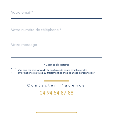
défaut
email
*
Téléphone
*
Message
Fieldset
*
par
défaut
* Champs obligatoires
Validation
j'ai pris connaissance de la politique de confidentialité et des
informations relatives au traitement de mes données personnelles*
Contacter l'agence
04 94 54 87 88
Validation