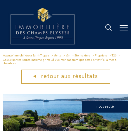
Agence immobilière à Saint-Tropez
Vente
Var
Ste maxime
Propriete
T26
Co exclusivite sainte maxime grimaud vue mer panoramique acces privatif a la mer 8
chambres
retour aux résultats
nouveauté