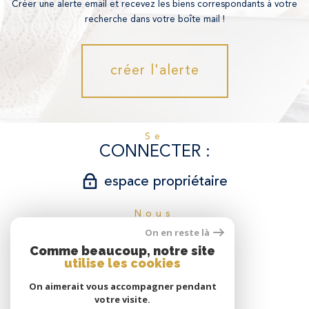
Créer une alerte email et recevez les biens correspondants à votre
recherche dans votre boîte mail !
créer l'alerte
se
CONNECTER
espace propriétaire
nous
SUIVRE
On en reste là
Comme beaucoup, notre site
utilise les cookies
On aimerait vous accompagner pendant
nous
votre visite.
ADHÉRONS